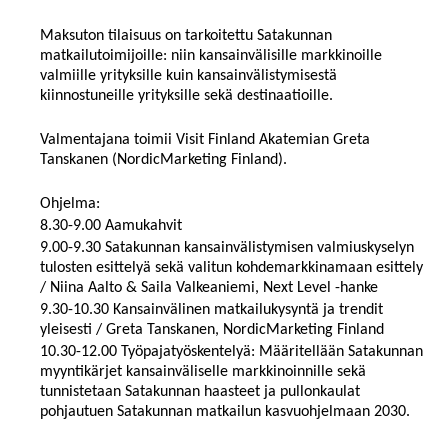
Maksuton tilaisuus on tarkoitettu Satakunnan
matkailutoimijoille: niin kansainvälisille markkinoille
valmiille yrityksille kuin kansainvälistymisestä
kiinnostuneille yrityksille sekä destinaatioille.
Valmentajana toimii Visit Finland Akatemian Greta
Tanskanen (NordicMarketing Finland).
Ohjelma:
8.30-9.00 Aamukahvit
9.00-9.30 Satakunnan kansainvälistymisen valmiuskyselyn
tulosten esittelyä sekä valitun kohdemarkkinamaan esittely
/ Niina Aalto & Saila Valkeaniemi, Next Level -hanke
9.30-10.30 Kansainvälinen matkailukysyntä ja trendit
yleisesti / Greta Tanskanen, NordicMarketing Finland
10.30-12.00 Työpajatyöskentelyä: Määritellään Satakunnan
myyntikärjet kansainväliselle markkinoinnille sekä
tunnistetaan Satakunnan haasteet ja pullonkaulat
pohjautuen Satakunnan matkailun kasvuohjelmaan 2030.