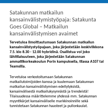
Satakunnan matkailun
kansainvälistymistyöpaja: Satakunta
Goes Global – Matkailun
kansainvälistymisen avaimet
Tervetuloa ilmoittautumaan Satakunnan matkailun
kansainvälistystyöpajaan, joka järjestetään keskiviikkona
7.5. klo 8.30 - 12.00 hybridinä. Osallistua voi joko
lähitilaisuuteen, joka järjestetään Satakunnan
ammattikorkeakoulun Porin kampuksella, tilassa A107 tai
Teamsilla.
Tervetuloa verkostoitumaan Satakunnan
matkailutoimijoiden kanssa ja kuulemaan Satakunnan
matkailun kansainvälistymisen edellytyksistä,
kansainvälisestä matkailukysynnästä ja trendeistä!
Tilaisuudessa määrittelemme yhdessä mm. Satakunnan
myyntikärjet kansainväliselle markkinoinnille sekä
tunnistetaan Satakunnan haasteet ja pullonkaulat.