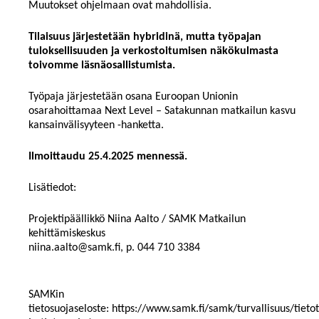
Muutokset ohjelmaan ovat mahdollisia.
Tilaisuus järjestetään hybridinä, mutta työpajan
tuloksellisuuden ja verkostoitumisen näkökulmasta
toivomme läsnäosallistumista.
Työpaja järjestetään osana Euroopan Unionin
osarahoittamaa Next Level – Satakunnan matkailun kasvu
kansainvälisyyteen -hanketta.
Ilmoittaudu 25.4.2025 mennessä.
Lisätiedot:
Projektipäällikkö Niina Aalto / SAMK Matkailun
kehittämiskeskus
niina.aalto@samk.fi, p. 044 710 3384
SAMKin
tietosuojaseloste: https://www.samk.fi/samk/turvallisuus/tieto